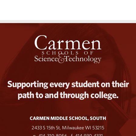
Supporting every student on their
path to and through college.
CARMEN MIDDLE SCHOOL, SOUTH
2433 S 15th St, Milwaukee WI 53215
p. 414-310-8056
f. 414-930-4331