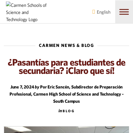
Skip
Skip
to
to
English
main
content
navigation
CARMEN NEWS & BLOG
¿Pasantías para estudiantes de
secundaria? ¡Claro que sí!
June 7, 2024
by
Por Eric Sancén, Subdirector de Preparación
Profesional, Carmen High School of Science and Technology -
South Campus
in
BLOG